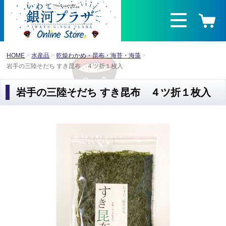
HOME
水産品
乾燥わかめ・昆布・海苔・海藻
岩手の三陸そだち すき昆布 ４ツ折１枚入
岩手の三陸そだち すき昆布 ４ツ折１枚入