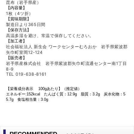
昆布（岩手県産）
【内容量】
1枚（4ツ折）
【賞味期限】
製造日より365日間
【保存方法】
高温多湿を避け、常温で保存してください。
【加工者】
社会福祉法人 新生会 ワークセンターむろおか 岩手県紫波郡
矢巾町室岡12-124
【販売者】
岩手県産株式会社 岩手県紫波郡矢巾町流通センター南1丁目
8-9
TEL 019-638-8161
【栄養成分表示 100gあたり
】（推定値）
エネルギー:152
kcal たんぱく質：12.9g 脂質：3.2g 炭水化物：5
5.7
g 食塩相当量：3.0g