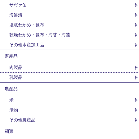
サヴァ缶
海鮮漬
塩蔵わかめ・昆布
乾燥わかめ・昆布・海苔・海藻
その他水産加工品
畜産品
肉製品
乳製品
農産品
米
漬物
その他農産品
麺類