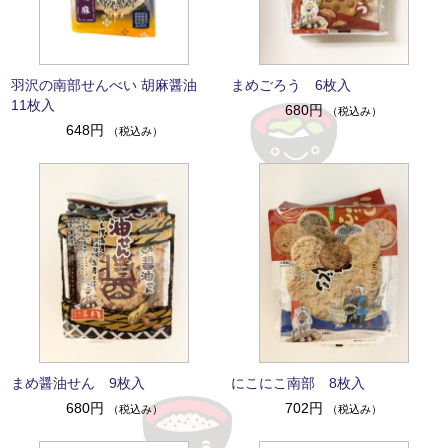
羽沢の南部せんべい 胡麻醤油
まめごろう 6枚入
11枚入
680円
（税込み）
648円
（税込み）
まめ醤油せん 9枚入
にこにこ南部 8枚入
680円
702円
（税込み）
（税込み）