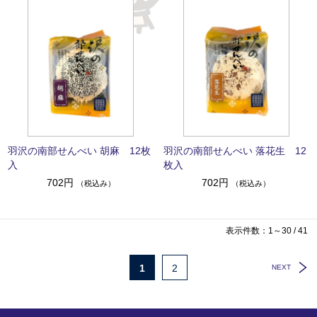
羽沢の南部せんべい 胡麻 12枚
羽沢の南部せんべい 落花生 12
入
枚入
702円
702円
（税込み）
（税込み）
表示件数：1～30 / 41
1
2
NEXT