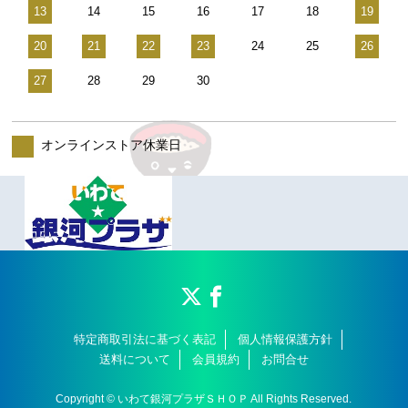
13
14
15
16
17
18
19
20
21
22
23
24
25
26
27
28
29
30
オンラインストア休業日
特定商取引法に基づく表記
個人情報保護方針
送料について
会員規約
お問合せ
Copyright © いわて銀河プラザＳＨＯＰ All Rights Reserved.