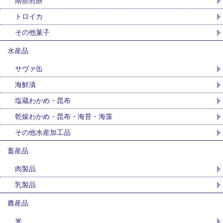
南部煎餅
トロイカ
その他菓子
水産品
サヴァ缶
海鮮漬
塩蔵わかめ・昆布
乾燥わかめ・昆布・海苔・海藻
その他水産加工品
畜産品
肉製品
乳製品
農産品
米