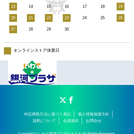
13
14
15
16
17
18
19
20
21
22
23
24
25
26
27
28
29
30
オンラインストア休業日
特定商取引法に基づく表記
個人情報保護方針
送料について
会員規約
お問合せ
Copyright © いわて銀河プラザＳＨＯＰ All Rights Reserved.