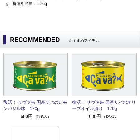
g 食塩相当量：1.36g
RECOMMENDED
おすすめアイテム
復活！ サヴァ缶 国産サバのレモ
復活！ サヴァ缶 国産サバのオリ
ンバジル味 170g
ーブオイル漬け 170g
680円
680円
（税込み）
（税込み）