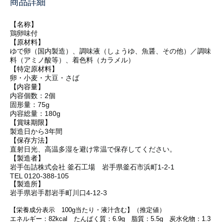
商品詳細
【名称】
鶏卵味付
【原材料】
ゆで卵（国内製造）、調味液（しょうゆ、魚醤、その他）／調味
料（アミノ酸等）、着色料（カラメル）
【特定原材料】
卵・小麦・大豆・さば
【内容量】
内容個数：2個
固形量：75g
内容総量：180g
【賞味期限】
製造日から3年間
【保存方法】
直射日光、高温多湿を避け常温で保存してください。
【製造者】
岩手缶詰株式会社 釜石工場
岩手県釜石市浜町1-2-1
TEL 0120-388-105
【製造所】
岩手県岩手郡岩手町川口4-12-3
【栄養成分表示 100g当たり・液汁含む】（推定値）
エネルギー：82kcal たんぱく質：6.9g 脂質：5.5g 炭水化物：1.3