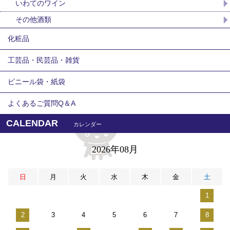
いわてのワイン
その他酒類
化粧品
工芸品・民芸品・雑貨
ビニール袋・紙袋
よくあるご質問Q＆A
CALENDAR
カレンダー
2026年08月
日
月
火
水
木
金
土
1
2
3
4
5
6
7
8