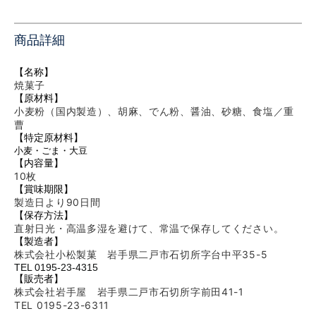
商品詳細
【名称】
焼菓子
【原材料】
小麦粉（国内製造）、胡麻、でん粉、醤油、砂糖、食塩／重
曹
【特定原材料】
小麦・ごま・大豆
【内容量】
10枚
【賞味期限】
製造日より90
日間
【保存方法】
直射日光・高温多湿を避けて、常温で保存してください。
【製造者】
株式会社小松製菓 岩手県二戸市石切所字台中平35-5
TEL 0195-23-4315
【販売者】
株式会社岩手屋 岩手県二戸市石切所字前田41-1
TEL 0195-23-6311