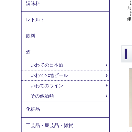
【
調味料
加
【
鎌
レトルト
飲料
酒
いわての日本酒
いわての地ビール
いわてのワイン
その他酒類
化粧品
工芸品・民芸品・雑貨