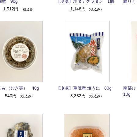
煮 90g
【冷凍】ホタテグラタン 1個
練りく
1,512円
1,148円
（税込み）
（税込み）
るみ（むき実） 40g
【冷凍】重茂産 焼うに 80g
南部ひ
10g
540円
3,362円
（税込み）
（税込み）