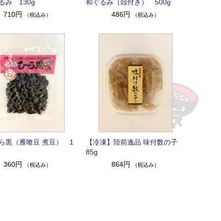
るみ 130g
和ぐるみ（殻付き） 500g
710円
486円
（税込み）
（税込み）
ら黒（雁喰豆 煮豆） 1
【冷凍】陸前逸品 味付数の子
85g
360円
864円
（税込み）
（税込み）