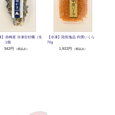
凍】赤崎産 冷凍生牡蠣（生
【冷凍】陸前逸品 吟撰いくら
） 1個
70g
342円
1,922円
（税込み）
（税込み）