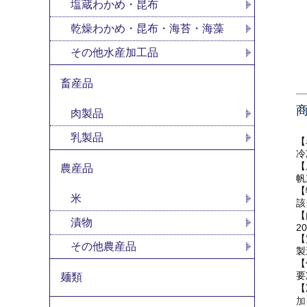
塩蔵わかめ・昆布
乾燥わかめ・昆布・海苔・海藻
その他水産加工品
畜産品
肉製品
乳製品
【
冷
【
農産品
帆
【
米
該
【
漬物
20
【
その他農産品
製
【
要
麺類
【
加