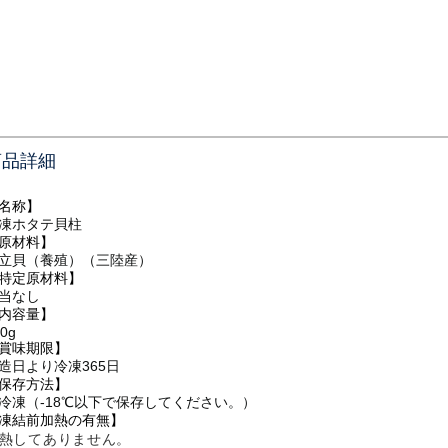
商品詳細
名称】
凍ホタテ貝柱
原材料】
立貝（養殖）（三陸産）
特定原材料】
当なし
内容量】
0g
賞味期限】
造日より冷凍365日
保存方法】
冷凍（-18℃以下で保存してください。）
凍結前加熱の有無】
熱してありません。