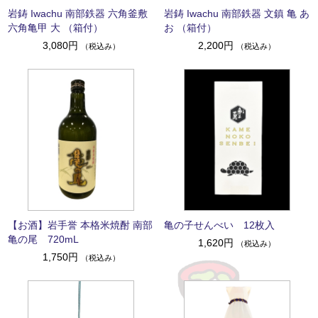
岩鋳 Iwachu 南部鉄器 六角釜敷
岩鋳 Iwachu 南部鉄器 文鎮 亀 あ
六角亀甲 大 （箱付）
お （箱付）
3,080円
2,200円
（税込み）
（税込み）
【お酒】岩手誉 本格米焼酎 南部
亀の子せんべい 12枚入
亀の尾 720mL
1,620円
（税込み）
1,750円
（税込み）