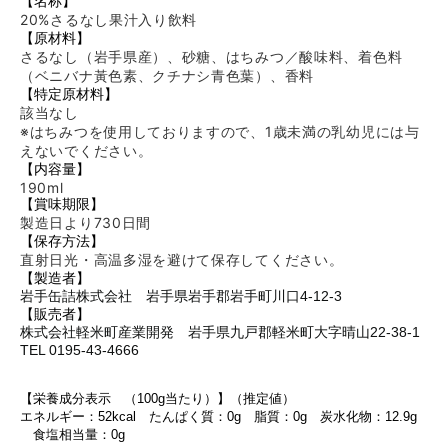
【名称】
20%さるなし果汁入り飲料
【原材料】
さるなし（岩手県産）、砂糖、はちみつ／酸味料、着色料
（ベニバナ黃色素、クチナシ青色葉）、香料
【特定原材料】
該当なし
※はちみつを使用しておりますので、1歳未満の乳幼児には与
えないでください。
【内容量】
190ml
【賞味期限】
製造日より730
日間
【保存方法】
直射日光・高温多湿を避けて保存してください。
【製造者】
岩手缶詰株式会社 岩手県岩手郡岩手町川口4-12-3
【販売者】
株式会社軽米町産業開発 岩手県九戸郡軽米町大字晴山22-38-1
TEL 0195-43-4666
【栄養成分表示 （100g当たり）】（推定値）
エネルギー：52
kcal たんぱく質：0g 脂質：0g 炭水化物：12.9
g
食塩相当量：0
g