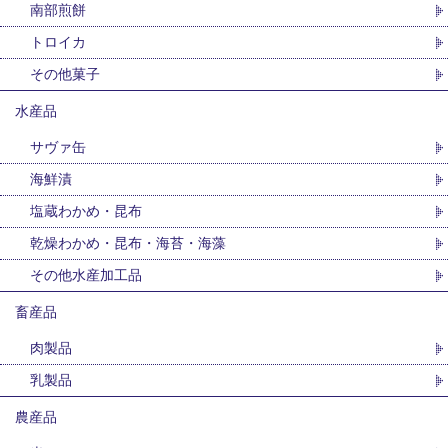
南部煎餅
トロイカ
その他菓子
水産品
サヴァ缶
海鮮漬
塩蔵わかめ・昆布
乾燥わかめ・昆布・海苔・海藻
その他水産加工品
畜産品
肉製品
乳製品
農産品