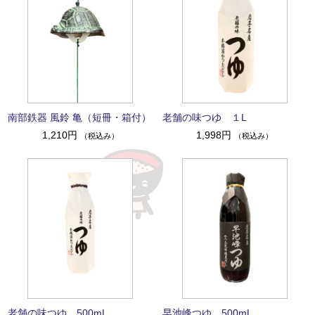
南部鉄器 風鈴 亀（短冊・箱付）
老舗の味つゆ １L
1,210円
1,998円
（税込み）
（税込み）
老舗の味つゆ 500mL
早池峰つゆ 500mL