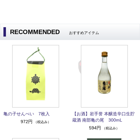
RECOMMENDED
おすすめアイテム
亀の子せんべい 7枚入
【お酒】岩手誉 本醸造辛口生貯
蔵酒 南部亀の尾 300mL
972円
（税込み）
594円
（税込み）