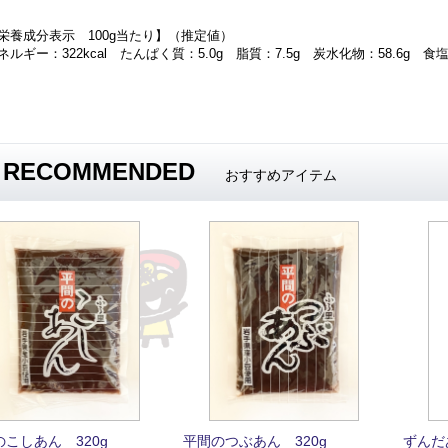
栄養成分表示 100g当たり】（推定値）
ネルギー：322
kcal たんぱく質：5.0g 脂質：7.5g 炭水化物：58.6
g 食塩
RECOMMENDED
おすすめアイテム
こしあん 320g
平間のつぶあん 320g
ずんだ