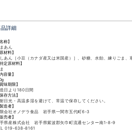
商品詳細
名称】
まあん
原材料】
しあん［小豆（カナダ産又は米国産）］、砂糖、水飴、練りごま、
特定原材料】
ま
内容量】
0g
賞味期限】
造日より180
日間
保存方法】
射日光・高温多湿を避けて、常温で保存してください。
製造者】
限会社オノデラ食品 岩手県一関市五代町6-3
販売者】
手県産株式会社 岩手県紫波郡矢巾町流通センター南1-8-9
EL 019-638-8161