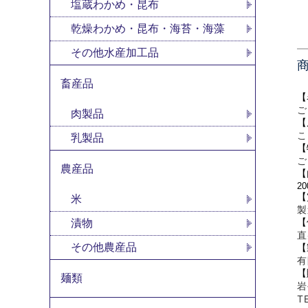
塩蔵わかめ・昆布
乾燥わかめ・昆布・海苔・海藻
その他水産加工品
畜産品
【
ご
肉製品
【
こ
乳製品
【
ご
農産品
【
20
【
米
製
【
漬物
直
その他農産品
【
有
【
麺類
岩
T