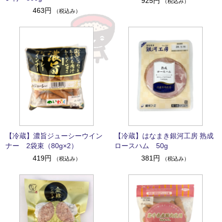
925円
（税込み）
463円
（税込み）
【冷蔵】濃旨ジューシーウイン
【冷蔵】はなまき銀河工房 熟成
ナー 2袋束（80g×2）
ロースハム 50g
419円
381円
（税込み）
（税込み）