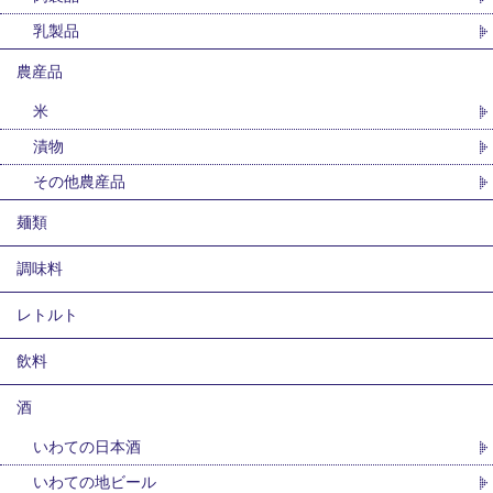
乳製品
農産品
米
漬物
その他農産品
麺類
調味料
レトルト
飲料
酒
いわての日本酒
いわての地ビール