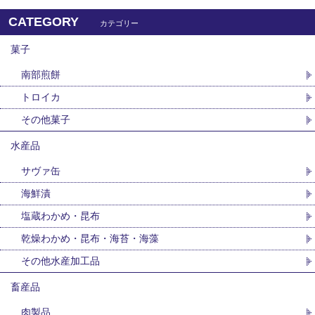
CATEGORY
カテゴリー
菓子
南部煎餅
トロイカ
その他菓子
水産品
サヴァ缶
海鮮漬
塩蔵わかめ・昆布
乾燥わかめ・昆布・海苔・海藻
その他水産加工品
畜産品
肉製品