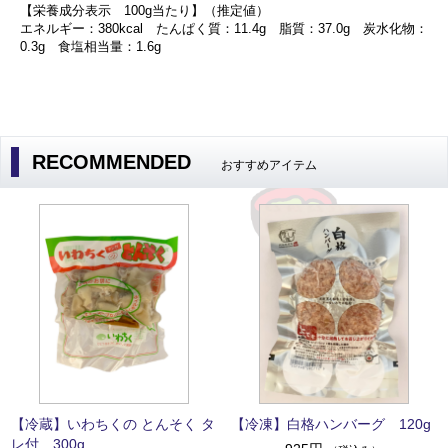
【栄養成分表示 100g当たり】（推定値）
エネルギー：380kcal たんぱく質：11.4g 脂質：37.0g 炭水化物：
0.3g 食塩相当量：1.6g
RECOMMENDED
おすすめアイテム
【冷蔵】いわちくの とんそく タ
【冷凍】白格ハンバーグ 120g
レ付 300g