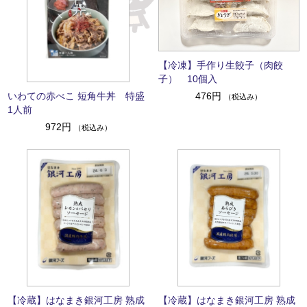
【冷凍】手作り生餃子（肉餃
子） 10個入
いわての赤べこ 短角牛丼 特盛
476円
（税込み）
1人前
972円
（税込み）
【冷蔵】はなまき銀河工房 熟成
【冷蔵】はなまき銀河工房 熟成