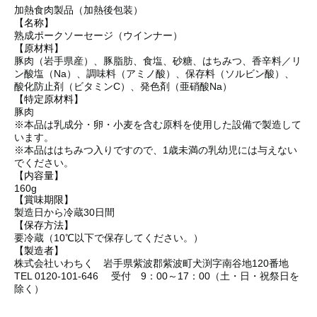
加熱食肉製品（加熱後包装）
【名称】
熟成ポークソーセージ（ウインナー）
【原材料】
豚肉（岩手県産）、豚脂肪、食塩、砂糖、はちみつ、香辛料／リ
ン酸塩（Na）、調味料（アミノ酸）、保存料（ソルビン酸）、
酸化防止剤（ビタミンC）、発色剤（亜硝酸Na）
【特定原材料】
豚肉
※本品は乳成分・卵・小麦を含む原料を使用した設備で製造して
います。
※本品ははちみつ入りですので、1歳未満の乳幼児には与えない
でください。
【内容量】
160g
【賞味期限】
製造日から冷蔵30日間
【保存方法】
要冷蔵（10℃以下で保存してください。）
【製造者】
株式会社いわちく 岩手県紫波郡紫波町犬渕字南谷地120番地
TEL 0120-101-646 受付 9：00～17：00（土・日・祝祭日を
除く）