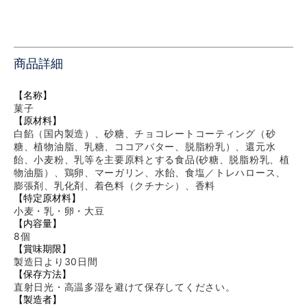
商品詳細
【名称】
菓子
【原材料】
白餡（国内製造）、砂糖、チョコレートコーティング（砂
糖、植物油脂、乳糖、ココアバター、脱脂粉乳）、還元水
飴、小麦粉、乳等を主要原料とする食品(砂糖、脱脂粉乳、植
物油脂）
、鶏卵、マーガリン、水飴、食塩／トレハロース、
膨張剤、乳化剤、着色料（クチナシ）、香料
【特定原材料】
小麦・乳・卵・大豆
【内容量】
8個
【賞味期限】
製造日より30日間
【保存方法】
直射日光・高温多湿を避けて保存してください。
【製造者】