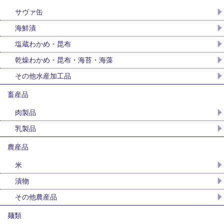
サヴァ缶
海鮮漬
塩蔵わかめ・昆布
乾燥わかめ・昆布・海苔・海藻
その他水産加工品
畜産品
肉製品
乳製品
農産品
米
漬物
その他農産品
麺類