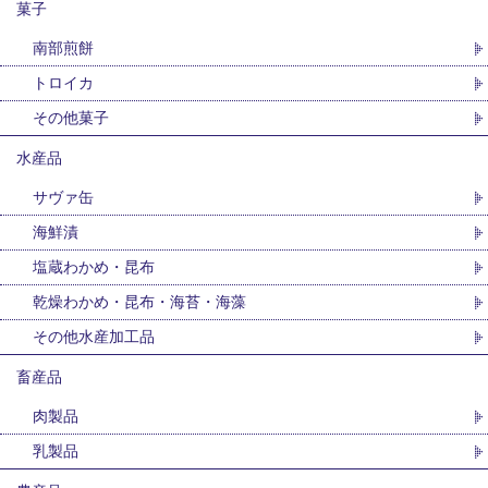
菓子
南部煎餅
トロイカ
その他菓子
水産品
サヴァ缶
海鮮漬
塩蔵わかめ・昆布
乾燥わかめ・昆布・海苔・海藻
その他水産加工品
畜産品
肉製品
乳製品