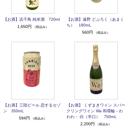
【お酒】浜千鳥 純米酒 720ml
【お酒】遠野 どぶろく（あまく
ち） 180mL
1,650円
（税込み）
560円
（税込み）
【お酒】三陸ビール 恋するセゾ
【お酒】 くずまきワイン スパー
ン 350mL
クリングワイン Wa 和環輪－わ
わわ－ 白（辛口） 750mL
594円
（税込み）
2,200円
（税込み）