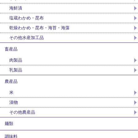
海鮮漬
塩蔵わかめ・昆布
乾燥わかめ・昆布・海苔・海藻
その他水産加工品
畜産品
肉製品
乳製品
農産品
米
漬物
その他農産品
麺類
調味料