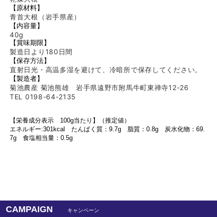
【原材料】
青首大根（岩手県産）
【内容量】
40g
【賞味期限】
製造日より180
日間
【保存方法】
直射日光・高温多湿を避けて、冷暗所で保存してください。
【製造者】
菊池農産 菊池熊雄 岩手県遠野市附馬牛町東禅寺12-26
TEL 0198-64-2135
【栄養成分表示 100g当たり】（推定値）
エネルギー:301kcal たんぱく質：9.7g 脂質：0.8g 炭水化物：69.
7g 食塩相当量：0.5g
CAMPAIGN
キャンペーン