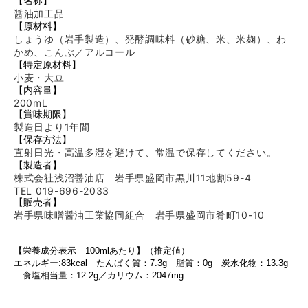
【名称】
醤油加工品
【原材料】
しょうゆ（岩手製造）、発酵調味料（砂糖、米、米麹）、わ
かめ、こんぶ／アルコール
【特定原材料】
小麦・大豆
【内容量】
200mL
【賞味期限】
製造日より1年間
【保存方法】
直射日光・高温多湿を避けて、常温で保存してください。
【製造者】
株式会社浅沼醤油店 岩手県盛岡市黒川11地割59-4
TEL 019-696-2033
【販売者】
岩手県味噌醤油工業協同組合 岩手県盛岡市肴町10-10
【栄養成分表示 100mlあたり】（推定値）
エネルギー:83kcal たんぱく質：7.3
g 脂質：0g 炭水化物：13.3g
食塩相当量：12.2g／カリウム：2047mg