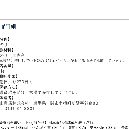
商品詳細
名称】
のり
原材料】
のり（国内産）
本製品に使用している乾のりはエビ・カニが混じる漁法で採取しています。
内容量】
0枚
賞味期限】
造日より270日間
保存方法】
温多湿を避け、常温で保存してください。
製造者】
山商店株式会社 岩手県一関市室根町折壁字笹森83
EL 0191-64-3331
栄養成分表示 100g当たり
】日本食品標準成分表（7訂）
ネルギー:173
kcal たんぱく質：39.4g 脂質：3.7g 炭水化物：38.7
g 食塩