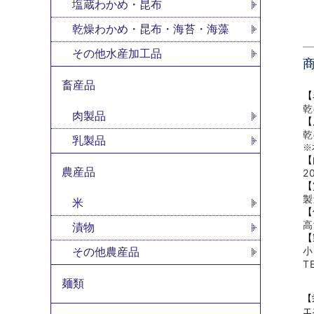
塩蔵わかめ・昆布
乾燥わかめ・昆布・海苔・海藻
その他水産加工品
畜産品
【
乾
肉製品
【
乾
乳製品
※
【
農産品
2
【
製
米
【
高
漬物
【
小
その他農産品
T
麺類
【
エ