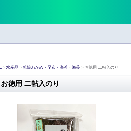
E
水産品
乾燥わかめ・昆布・海苔・海藻
お徳用 二帖入のり
お徳用 二帖入のり