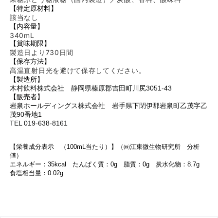
【特定原材料】
該当なし
【内容量】
340mL
【賞味期限】
製造日より730日間
【保存方法】
高温直射日光を避けて保存してください。
【製造所】
木村飲料株式会社 静岡県榛原郡吉田町川尻3051-43
【販売者】
岩泉ホールディングス株式会社 岩手県下閉伊郡岩泉町乙茂字乙
茂90番地1
TEL 019-638-8161
【栄養成分表示 （100mL当たり）】（㈱江東微生物研究所 分析
値）
エネルギー：35kcal たんぱく質：0g 脂質：0g 炭水化物：8.7
g
食塩相当量：0.02
g