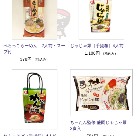
ぺろっこらーめん 2人前・スー
じゃじゃ麺（手提箱）4人前
プ付
1,188円
（税込み）
378円
（税込み）
ちーたん監修 盛岡じゃじゃ麺
2食入
わんこそば（手提箱）4人前
594円