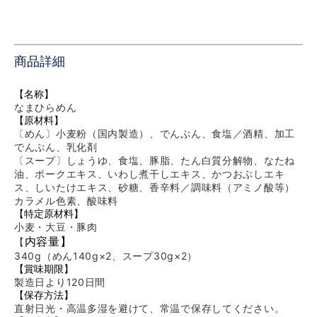
商品詳細
【名称】
なまひらめん
【原材料】
〔めん〕小麦粉（国内製造）、でんぷん、食塩／酒精、加工
でんぷん、乳化剤
〔スープ〕しょうゆ、食塩、豚脂、たん白質分解物、なたね
油、ポークエキス、いわし煮干しエキス、かつおぶしエキ
ス、しいたけエキス、砂糖、香辛料／調味料（アミノ酸等）
カラメル色素、酸味料
【特定原材料】
小麦・大豆・豚肉
内容量】
【
340g（めん140g×2、スープ30g×2
）
【賞味期限】
製造日より120
日間
【保存方法】
直射日光・高温多湿を避けて、常温で保存してください。