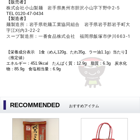
【販売者】
株式会社小山製麺 岩手県奥州市胆沢小山字下野中2-5
TEL 0120-47-0434
【製造者】
麺製造所：岩手県乾麺工業協同組合 岩手県岩手郡岩手町大
字江刈内3-22-2
スープ製造所：一番食品株式会社 福岡県飯塚市伊川663-1
【栄養成分表示 1食（めん120g、たれ35
g、ラー油1.1g
）当たり】
（推定値）
エネルギー：451.9kcal たんぱく質：12.9g 脂質：6.3g 炭水化
物：85.9g 食塩相当量：6.9g
RECOMMENDED
おすすめアイテム