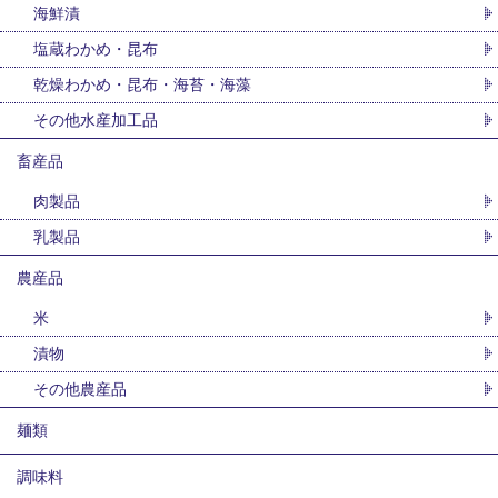
海鮮漬
塩蔵わかめ・昆布
乾燥わかめ・昆布・海苔・海藻
その他水産加工品
畜産品
肉製品
乳製品
農産品
米
漬物
その他農産品
麺類
調味料