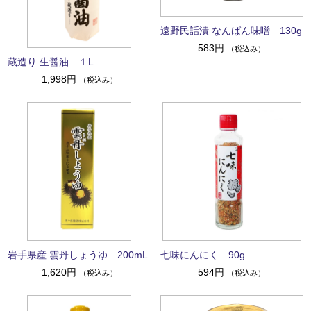
遠野民話漬 なんばん味噌 130g
583円
（税込み）
蔵造り 生醤油 １L
1,998円
（税込み）
岩手県産 雲丹しょうゆ 200mL
七味にんにく 90g
1,620円
594円
（税込み）
（税込み）