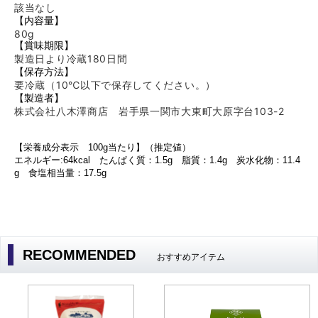
該当なし
【内容量】
80g
【賞味期限】
製造日より冷蔵180日間
【保存方法】
要冷蔵（10℃以下で保存してください。）
【製造者】
株式会社八木澤商店 岩手県一関市大東町大原字台103-2
【栄養成分表示 100
g当たり
】（推定値）
エネルギー:64
kcal たんぱく質：1.5g 脂質：1.4g 炭水化物：11.4
g 食塩相当量：17.5g
RECOMMENDED
おすすめアイテム