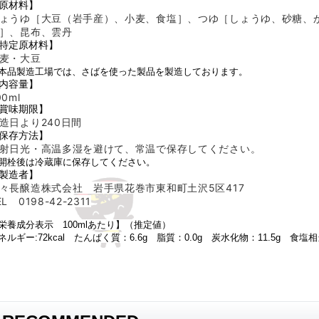
原材料】
ょうゆ［大豆（岩手産）、小麦、食塩］、つゆ［しょうゆ、砂糖、
］、昆布、雲丹
特定原材料】
麦・大豆
本品製造工場では、さばを使った製品を製造しております。
内容量】
00ml
賞味期限】
造日より240
日間
保存方法】
射日光・高温多湿を避けて、常温で保存してください。
開栓後は冷蔵庫に保存してください。
製造者】
々長醸造株式会社 岩手県花巻市東和町土沢5区417
EL 0198-42-2311
栄養成分表示 100mlあたり】（推定値）
ネルギー:72kcal たんぱく質：6.6g 脂質：0.0g 炭水化物：11.5g 食塩相当