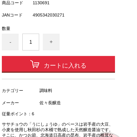
商品コード
1130691
JANコード
4905342030271
数量
-
+
カートに入れる
カテゴリー
調味料
メーカー
佐々長醸造
従量ポイント：6
ササチョウの「うにしょうゆ」のベースは岩手産の大豆、
小麦を使用し秋田杉の木桶で熟成した天然醸造醤油です。
そこに、かつお節、北海道日高産の昆布、岩手産の椎茸な