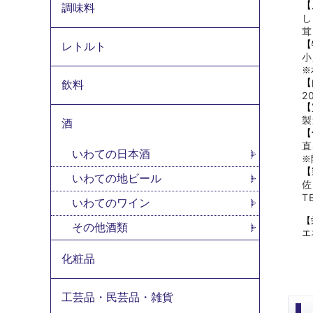
【
調味料
し
茸
【
レトルト
小
※
【
飲料
2
【
製
酒
【
直
いわての日本酒
※
【
いわての地ビール
佐
T
いわてのワイン
【
その他酒類
エ
化粧品
工芸品・民芸品・雑貨