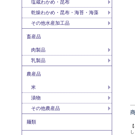
塩蔵わかめ・昆布
乾燥わかめ・昆布・海苔・海藻
その他水産加工品
畜産品
肉製品
乳製品
農産品
米
漬物
その他農産品
麺類
【
し