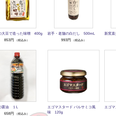
の大豆で造った味噌 400g
岩手・老舗の白だし 500mL
新窯直
853円
993円
（税込み）
（税込み）
の醤油 １L
エゴマスタード バルサミコ風
エゴマ
味 120g
658円
（税込み）