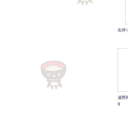
生搾り
遠野
g