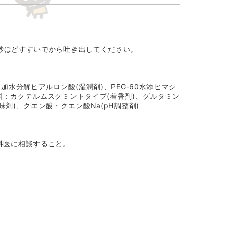
0秒ほどすすいでから吐き出してください。
・加水分解ヒアルロン酸(湿潤剤)、
PEG-60水添ヒマシ
香料：カクテルムスクミントタイプ(着香剤)、グルタミン
味剤)、クエン酸・クエン酸Na(pH調整剤)
科医に相談すること。