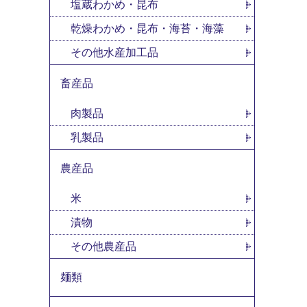
塩蔵わかめ・昆布
乾燥わかめ・昆布・海苔・海藻
その他水産加工品
畜産品
肉製品
乳製品
農産品
米
漬物
その他農産品
麺類