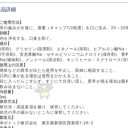
商品詳細
ご使用方法】
常の歯みがき後に、適量（キャップ1/2程度）を口に含み、20～3
効能】
内を浄化する。口臭を防ぐ。
成分】
(溶剤)、
グリセリン(湿潤剤)、
エタノール(溶剤)、ヒアルロン酸Na
(可溶剤)、安息香酸Na・セチルピリジニウムクロリド
(保存剤)、
Na(矯味剤)、メントール(清涼剤)、キシリトール・スクラロース(甘
使用上の注意】
発疹などの異常が出たら使用を中止し、医師に相談すること。
口内に傷がある場合は使用をひかえること。
目に入ったらこすらず、すぐに十分洗い流し、異常が残る場合は眼
飲み込まないこと。
内容量】
0mL
保存方法】
射日光・高温多湿を避け、保管してください。
幼児の手の届かないところに保管してください。
製造元】
本ゼトック株式会社 東京都新宿区西新宿1-26-2