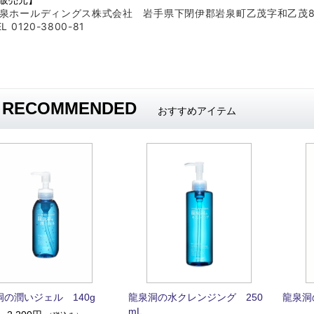
販売元】
泉ホールディングス株式会社 岩手県下閉伊郡岩泉町乙茂字和乙茂
EL 0120-3800-81
RECOMMENDED
おすすめアイテム
洞の潤いジェル 140g
龍泉洞の水クレンジング 250
龍泉洞
mL