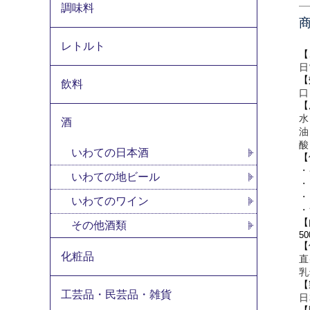
調味料
レトルト
【
日
【
飲料
口
【
水
酒
油
酸
いわての日本酒
【
・
いわての地ビール
・
・
いわてのワイン
・
【
その他酒類
50
【
化粧品
直
乳
【
工芸品・民芸品・雑貨
日