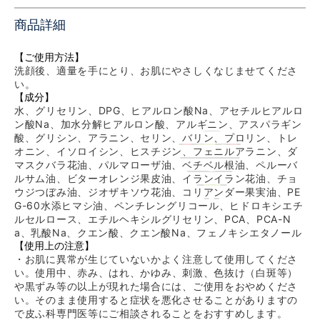
商品詳細
【ご使用方法】
洗顔後、適量を手にとり、お肌にやさしくなじませてくださ
い。
【成分】
水、グリセリン、DPG、ヒアルロン酸Na、アセチルヒアルロ
ン酸Na、加水分解ヒアルロン酸、アルギニン、アスパラギン
酸、グリシン、アラニン、セリン、バリン、プロリン、トレ
オニン、イソロイシン、ヒスチジン、フェニルアラニン、ダ
マスクバラ花油、パルマローザ油、ベチベル根油、ペルーバ
ルサム油、ビターオレンジ果皮油、イランイラン花油、チョ
ウジつぼみ油、ジオザキソウ花油、コリアンダー果実油、PE
G-60水添ヒマシ油、ペンチレングリコール、ヒドロキシエチ
ルセルロース、エチルヘキシルグリセリン、PCA、PCA-N
a、乳酸Na、クエン酸、クエン酸Na、フェノキシエタノール
【使用上の注意】
・お肌に異常が生じていないかよく注意して使用してくださ
い。
使用中、赤み、はれ、かゆみ、刺激、色抜け（白斑等）
や黒ずみ等の以上が現れた場合には、ご使用をおやめくださ
い。そのまま使用すると症状を悪化させることがありますの
で皮ふ科専門医等にご相談されることをおすすめします。