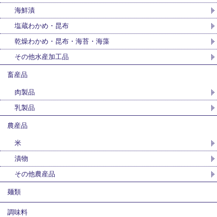
海鮮漬
塩蔵わかめ・昆布
乾燥わかめ・昆布・海苔・海藻
その他水産加工品
畜産品
肉製品
乳製品
農産品
米
漬物
その他農産品
麺類
調味料