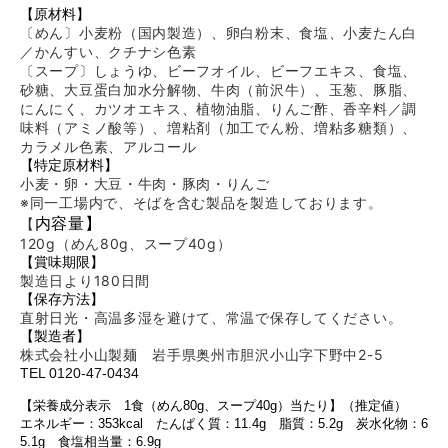
【原材料】
〔めん〕小麦粉（国内製造）、卵白粉末、食塩、小麦たん白
／かんすい、クチナシ色素
〔スープ〕しょうゆ、ビーフオイル、ビーフエキス、食塩、
砂糖、大豆蛋白加水分解物、牛肉（前沢牛）、玉葱、豚脂、
にんにく、カツオエキス、植物油脂、りんご酢、香辛料／調
味料（アミノ酸等）、増粘剤（加工でん粉、増粘多糖類）、
カラメル色素、アルコール
【特定原材料】
小麦・卵・大豆・牛肉・豚肉・りんご
※同一工場内で、そばを含む製品を製造しております。
内容量】
【
120g（めん80g、スープ40g）
【賞味期限】
製造日より180
日間
【保存方法】
直射日光・高温多湿を避けて、常温で保存してください。
【製造者】
株式会社小山製麺 岩手県奥州市胆沢小山字下野中2-5
TEL 0120-47-0434
【栄養成分表示 1食（めん80g、スープ40g）当たり】
（推定値）
エネルギー：353kcal たんぱく質：11.4g 脂質：5.2g 炭水化物：6
5.1g 食塩相当量：6.9g