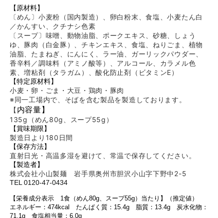
【原材料】
〔めん〕小麦粉（国内製造）、卵白粉末、食塩、小麦たん白
／かんすい、クチナシ色素
〔スープ〕味噌、動物油脂、ポークエキス、砂糖、しょう
ゆ、豚肉（白金豚）、チキンエキス、食塩、ねりごま、植物
油脂、たまねぎ、にんにく、ラー油、ガーリックパウダー、
香辛料／調味料（アミノ酸等）、アルコール、カラメル色
素、増粘剤（タラガム）、酸化防止剤（ビタミンE）
【特定原材料】
小麦・卵・ごま・大豆・鶏肉・豚肉
※同一工場内で、そばを含む製品を製造しております。
内容量】
【
135g（めん80g、スープ55g）
【賞味期限】
製造日より180
日間
【保存方法】
直射日光・高温多湿を避けて、常温で保存してください。
【製造者】
株式会社小山製麺 岩手県奥州市胆沢小山字下野中2-5
TEL 0120-47-0434
【栄養成分表示 1食（めん80g、スープ55g）当たり】
（推定値）
エネルギー：474kcal たんぱく質：15.4g 脂質：13.4g 炭水化物：
71.1g 食塩相当量：6.0g