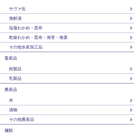
サヴァ缶
海鮮漬
塩蔵わかめ・昆布
乾燥わかめ・昆布・海苔・海藻
その他水産加工品
畜産品
肉製品
乳製品
農産品
米
漬物
その他農産品
麺類