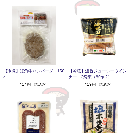
【冷凍】短角牛ハンバーグ 150
【冷蔵】濃旨ジューシーウイン
g
ナー 2袋束（80g×2）
414円
419円
（税込み）
（税込み）