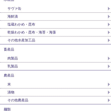
サヴァ缶
海鮮漬
塩蔵わかめ・昆布
乾燥わかめ・昆布・海苔・海藻
その他水産加工品
畜産品
肉製品
乳製品
農産品
米
漬物
その他農産品
麺類